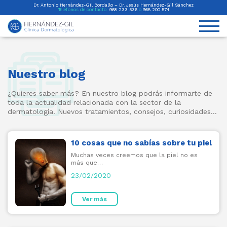
Dr. Antonio Hernández-Gil Bordallo – Dr. Jesús Hernández-Gil Sánchez
Teléfonos de contacto:
968 233 536
o
968 200 574
Nuestro blog
¿Quieres saber más? En nuestro blog podrás informarte de
toda la actualidad relacionada con la sector de la
dermatología. Nuevos tratamientos, consejos, curiosidades...
10 cosas que no sabías sobre tu piel
Muchas veces creemos que la piel no es
más que…
23/02/2020
Ver más